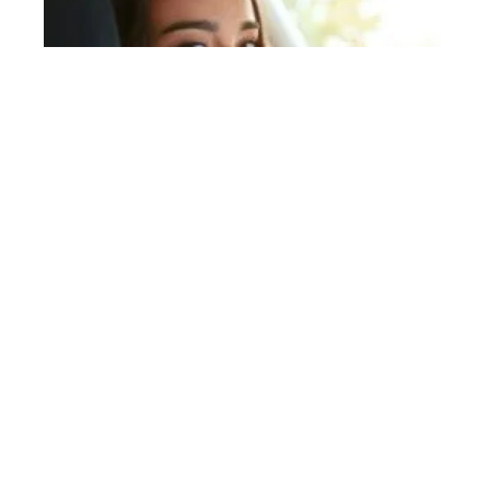
Organiser son séjour à Aix-en-
Provence grâce à une location
ADA
Contact
Mentions Légales
Sitemap