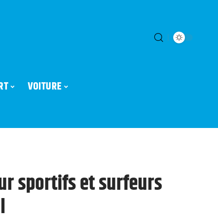
RT
VOITURE
r sportifs et surfeurs
l