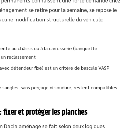
 non permanents connaissent une forte demande chez
énagement se retire pour la semaine, se repose le
ucune modification structurelle du véhicule.
ente au châssis ou à la carrosserie (banquette
 un reclassement
avec détendeur fixé) est un critère de bascule VASP
r sangles, sans perçage ni soudure, restent compatibles
fixer et protéger les planches
n Dacia aménagé se fait selon deux logiques
.