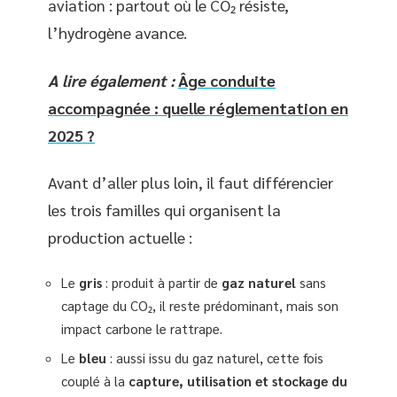
aviation : partout où le CO₂ résiste,
l’hydrogène avance.
A lire également :
Âge conduite
accompagnée : quelle réglementation en
2025 ?
Avant d’aller plus loin, il faut différencier
les trois familles qui organisent la
production actuelle :
Le
gris
: produit à partir de
gaz naturel
sans
captage du CO₂, il reste prédominant, mais son
impact carbone le rattrape.
Le
bleu
: aussi issu du gaz naturel, cette fois
couplé à la
capture, utilisation et stockage du